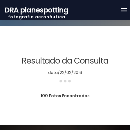
DRA planespotting
f o t o g r a f i a a e r o n á u t i c a
Resultado da Consulta
...
data/22/02/2016
100 Fotos Encontradas