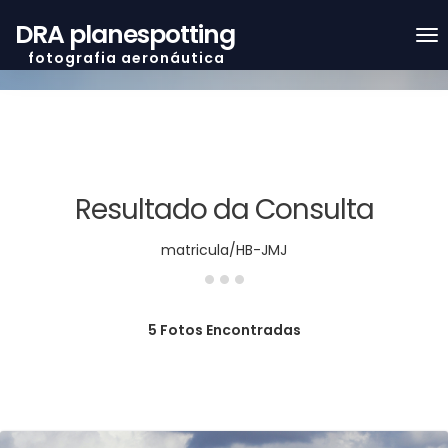
DRA planespotting
f o t o g r a f i a a e r o n á u t i c a
Resultado da Consulta
...
matricula/HB-JMJ
5 Fotos Encontradas