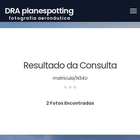
DRA planespotting
f o t o g r a f i a a e r o n á u t i c a
Resultado da Consulta
...
matricula/N34U
2 Fotos Encontradas