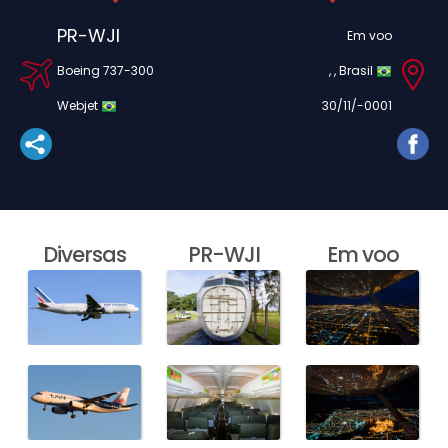
PR-WJI
Em voo
Boeing 737-300
, , Brasil
Webjet
30/11/-0001
Diversas
PR-WJI
Em voo