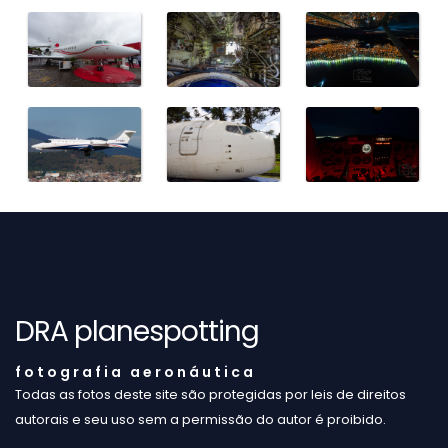
DRA planespotting
f o t o g r a f i a a e r o n á u t i c a
Todas as fotos deste site são protegidas por leis de direitos
autorais e seu uso sem a permissão do autor é proibido.