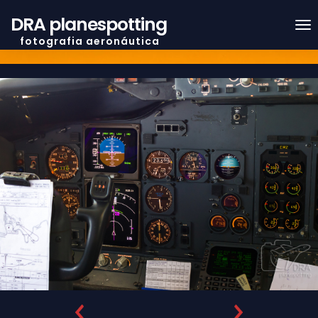
DRA planespotting
f o t o g r a f i a a e r o n á u t i c a