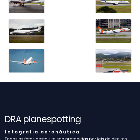
DRA planespotting
f o t o g r a f i a a e r o n á u t i c a
Todas as fotos deste site são protegidas por leis de direitos