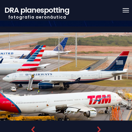
DRA planespotting
f o t o g r a f i a a e r o n á u t i c a