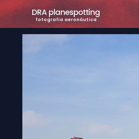
DRA planespotting
f o t o g r a f i a a e r o n á u t i c a