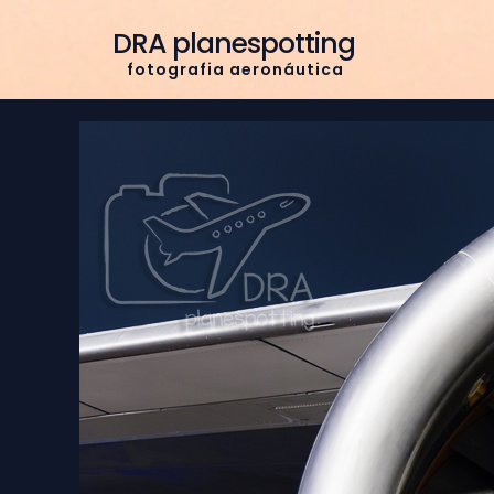
DRA planespotting
f o t o g r a f i a a e r o n á u t i c a