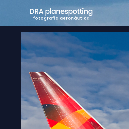
DRA planespotting
f o t o g r a f i a a e r o n á u t i c a